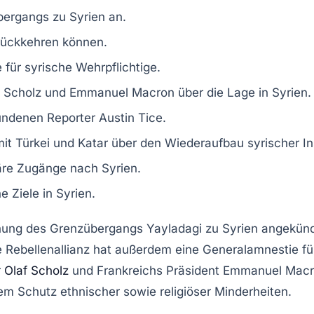
bergangs
zu Syrien an.
urückkehren können.
e
für syrische Wehrpflichtige.
f Scholz
und
Emmanuel Macron
über die Lage in Syrien.
ndenen Reporter
Austin Tice
.
mit
Türkei
und
Katar
über den Wiederaufbau syrischer Ins
äre Zugänge
nach Syrien.
he Ziele
in Syrien.
fnung des Grenzübergangs
Yayladagi
zu Syrien angekünd
e Rebellenallianz hat außerdem eine
Generalamnestie
fü
r
Olaf Scholz
und
Frankreichs Präsident Emmanuel Mac
dem
Schutz ethnischer sowie religiöser Minderheiten
.