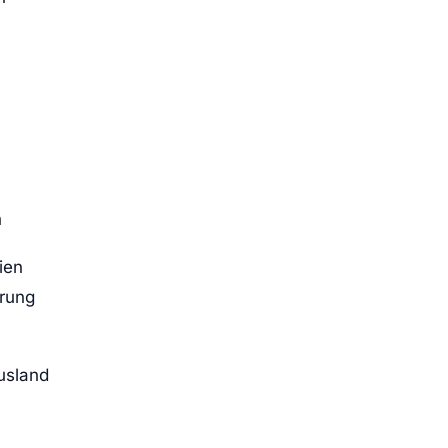
h
ien
erung
usland