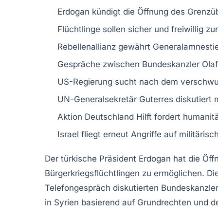
Erdogan
kündigt die
Öffnung des Grenzü
Flüchtlinge
sollen sicher und freiwillig z
Rebellenallianz
gewährt
Generalamnesti
Gespräche
zwischen Bundeskanzler
Ola
US-Regierung
sucht nach dem verschwu
UN-Generalsekretär
Guterres diskutiert 
Aktion Deutschland Hilft fordert
humanit
Israel
fliegt erneut Angriffe auf
militärisc
Der türkische Präsident Erdogan
hat die Öf
Bürgerkriegsflüchtlingen zu ermöglichen. Di
Telefongespräch diskutierten
Bundeskanzle
in Syrien basierend auf
Grundrechten
und 