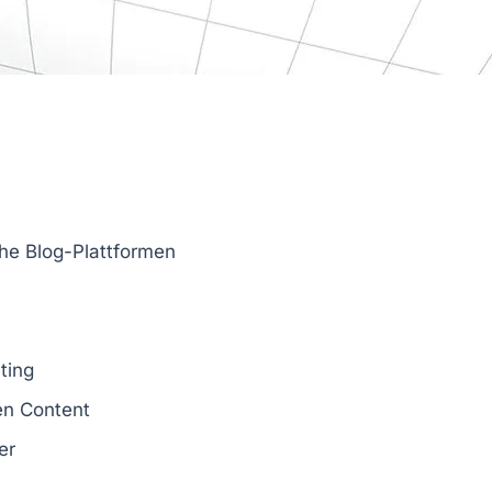
che
Blog-Plattformen
ting
n Content
er