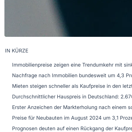
IN KÜRZE
Immobilienpreise
zeigen eine
Trendumkehr
mit sin
Nachfrage nach
Immobilien
bundesweit um
4,3 Pr
Mieten
steigen schneller als
Kaufpreise
in den letz
Durchschnittlicher
Hauspreis
in Deutschland:
2.67
Erster Anzeichen der
Markterholung
nach einem sc
Preise für
Neubauten
im August 2024 um
3,1 Proz
Prognosen deuten auf einen
Rückgang
der Kaufpr