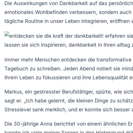
Die Auswirkungen von Dankbarkeit auf das persönlich
emotionales Wohlbefinden verbessern, sondern auch s
tägliche Routine in unser Leben integrieren, eröffnen
Immer mehr Menschen entdecken die transformative 
Tagebuch
zu schreiben. Jeden Abend notiert sie mindes
ihrem Leben zu fokussieren und ihre
Lebensqualität
er
Markus, ein gestresster Berufstätiger, spürte, wie sic
sagt er. „Ich habe gelernt, die kleinen Dinge zu sch
Stresslevel sank merklich, und er konnte sich besser
Die 30-jährige Anna berichtet von einem ähnlichen Erl
konnte ich viele meiner Sorgen in den Hintergrund d