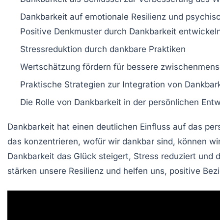
Dankbarkeit auf
emotionale Resilienz
und
psychis
Positive Denkmuster
durch Dankbarkeit entwickel
Stressreduktion durch
dankbare
Praktiken
Wertschätzung
fördern für bessere
zwischenmensc
Praktische
Strategien
zur Integration von
Dankbark
Die Rolle von
Dankbarkeit
in der
persönlichen Entw
Dankbarkeit hat einen
deutlichen Einfluss
auf das per
das konzentrieren, wofür wir dankbar sind, können wi
Dankbarkeit das
Glück
steigert,
Stress reduziert
und 
stärken unsere
Resilienz
und helfen uns,
positive Be