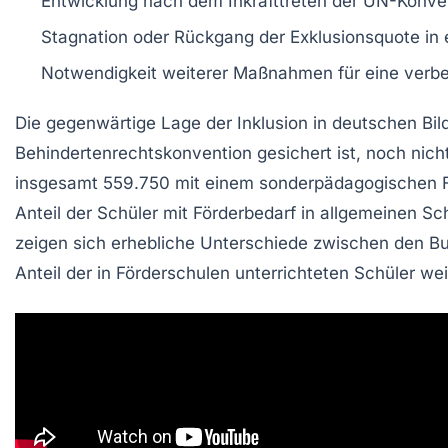
Entwicklung nach dem Inkrafttreten der
UN-Konve
Stagnation oder Rückgang der
Exklusionsquote
in 
Notwendigkeit weiterer
Maßnahmen
für eine verbe
Die gegenwärtige Lage der
Inklusion
in deutschen Bil
Behindertenrechtskonvention
gesichert ist, noch nich
insgesamt
559.750
mit einem
sonderpädagogischen F
Anteil der Schüler mit Förderbedarf in allgemeinen Sch
zeigen sich erhebliche Unterschiede zwischen den Bu
Anteil der in Förderschulen unterrichteten Schüler weit