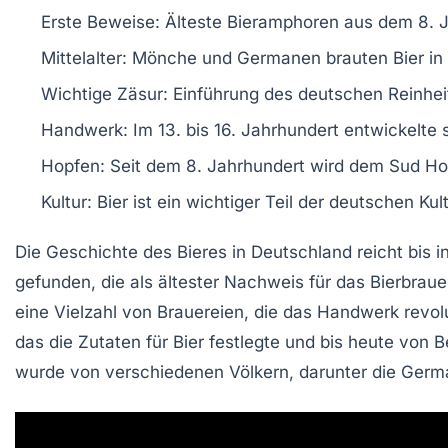
Erste Beweise:
Älteste Bieramphoren aus dem 8. Ja
Mittelalter:
Mönche und Germanen brauten Bier in 
Wichtige Zäsur:
Einführung des
deutschen Reinhei
Handwerk:
Im 13. bis 16. Jahrhundert entwickelt
Hopfen:
Seit dem 8. Jahrhundert wird dem Sud
Ho
Kultur:
Bier ist ein wichtiger Teil der deutschen
Kul
Die
Geschichte des Bieres
in Deutschland reicht bis 
gefunden, die als ältester Nachweis für das
Bierbrau
eine Vielzahl von
Brauereien
, die das Handwerk revolu
das die Zutaten für Bier festlegte und bis heute von B
wurde von verschiedenen Völkern, darunter die
Germ