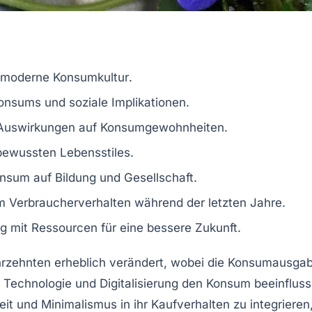
moderne Konsumkultur
.
onsums und soziale Implikationen.
 Auswirkungen auf Konsumgewohnheiten.
 bewussten Lebensstiles.
Konsum auf
Bildung
und Gesellschaft.
im
Verbraucherverhalten
während der letzten Jahre.
 mit Ressourcen für eine bessere Zukunft.
hrzehnten erheblich verändert, wobei die
Konsumausga
e
Technologie
und
Digitalisierung
den
Konsum
beeinfluss
eit
und
Minimalismus
in ihr Kaufverhalten zu integrier