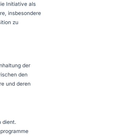
 Initiative als
ere, insbesondere
ition zu
nhaltung der
wischen den
ure und deren
 dient.
hlprogramme