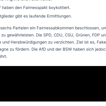
haben den Fairnesspakt boykottiert.
lieder gibt es laufende Ermittlungen.
sechs Parteien ein
Fairnessabkommen
beschlossen, um
 zu gewährleisten. Die
SPD
,
CDU
,
CSU
,
Grünen
,
FDP
u
fe und Herabwürdigungen zu verzichten. Ziel ist es,
Fak
gne zu fördern. Die
AfD
und der
BSW
haben sich jedoc
hrt.