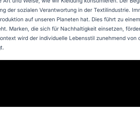
ie Art und Weise, wie wir Kleidung konsumieren. Der Begr
ng der sozialen Verantwortung in der
Textilindustrie
. Im
roduktion auf unseren Planeten hat. Dies führt zu eine
t. Marken, die sich für Nachhaltigkeit einsetzen, förde
Kontext wird der individuelle Lebensstil zunehmend von 
t.