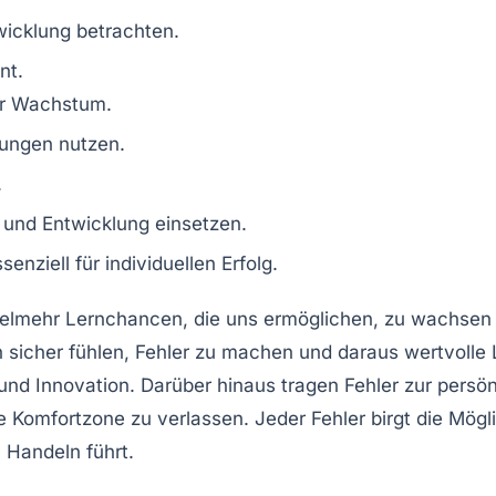
wicklung betrachten.
nt
.
ür
Wachstum
.
sungen nutzen.
.
und Entwicklung einsetzen.
ssenziell für individuellen
Erfolg
.
ielmehr
Lernchancen
, die uns ermöglichen, zu wachsen 
ch sicher fühlen, Fehler zu machen und daraus
wertvolle
 und
Innovation
. Darüber hinaus tragen Fehler zur persö
re
Komfortzone
zu verlassen. Jeder Fehler birgt die Mög
m
Handeln führt.