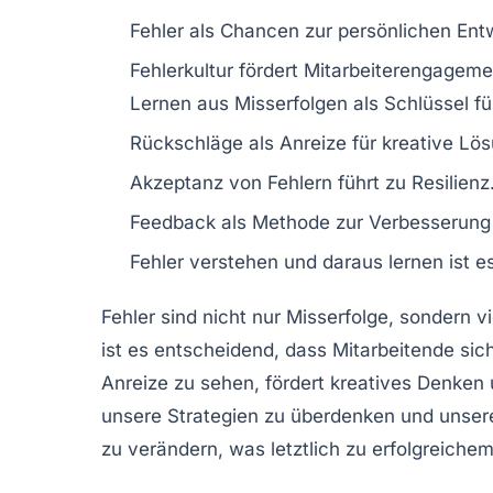
Fehler
als
Chancen
zur persönlichen Ent
Fehlerkultur fördert
Mitarbeiterengageme
Lernen
aus Misserfolgen als Schlüssel f
Rückschläge als
Anreize
für kreative Lö
Akzeptanz
von Fehlern führt zu
Resilienz
Feedback
als Methode zur Verbesserung 
Fehler verstehen
und daraus
lernen
ist e
Fehler sind nicht nur
Misserfolge
, sondern v
ist es entscheidend, dass Mitarbeitende si
Anreize zu sehen, fördert kreatives Denken
unsere Strategien zu überdenken und unse
zu verändern, was letztlich zu
erfolgreiche