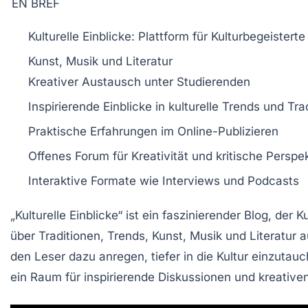
EN BREF
Kulturelle Einblicke
: Plattform für
Kulturbegeisterte
Kunst,
Musik
und
Literatur
Kreativer Austausch
unter
Studierenden
Inspirierende
Einblicke
in kulturelle Trends und Tra
Praktische Erfahrungen im
Online-Publizieren
Offenes Forum für
Kreativität
und
kritische Perspe
Interaktive Formate wie
Interviews
und
Podcasts
„Kulturelle Einblicke“ ist ein faszinierender
Blog
, der
Ku
über
Traditionen
,
Trends
,
Kunst
,
Musik
und
Literatur
au
den Leser dazu anregen, tiefer in die
Kultur
einzutauc
ein Raum für inspirierende Diskussionen und
kreative