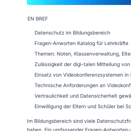
EN BREF
Datenschutz
im Bildungsbereich
Fragen-Anworten Katalog für
Lehrkräfte
Themen:
Noten
,
Klassenverwaltung
,
Elt
Zulässigkeit der
digi-talen Mitteilung
von
Einsatz von
Videokonferenzsystemen
in 
Technische Anforderungen an
Videokon
Vertraulichkeit und
Datensicherheit
gewäh
Einwilligung der Eltern und
Schüler
bei S
Im
Bildungsbereich
sind viele
Datenschutzf
haben. Ein umfassender
Fragen-Antworten-