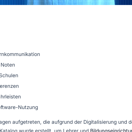
ernkommunikation
 Noten
Schulen
ferenzen
rleisten
oftware-Nutzung
ragen
aufgetreten, die aufgrund der Digitalisierung un
Katalog
wurde erstellt, um Lehrer und
Bildungseinricht