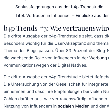
Schlussfolgerungen aus der b4p-Trendstudie
Titel: Vertrauen in Influencer – Einblicke aus d
b4p Trends #3: Wie vertrauenswürd
Die dritte Ausgabe der
b4p-Trendstudie
zeigt, dass d
Besonders wichtig für die
User-Akzeptanz
sind themat
Thema des Blogs
passen. Über 83 Prozent der
Blog-
die wachsende Rolle von
Influencern
in der
Werbung
u
Kommunikationswegen der
Digital Natives
.
Die dritte Ausgabe der b4p-Trendstudie bietet tiefge
Die Untersuchung von der Gesellschaft für integriert
einnehmen und dass ihre Empfehlungen bei vielen Nu
Zahlen darüber aus, wie vertrauenswürdig Influencer wi
Nutzung von Influencern in
sozialen Medien
und der 