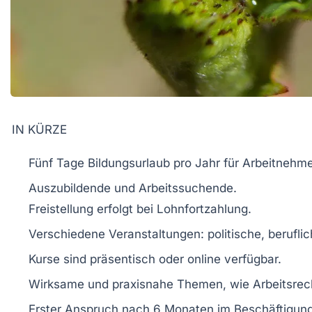
IN KÜRZE
Fünf Tage Bildungsurlaub
pro Jahr für
Arbeitnehme
Auszubildende und
Arbeitssuchende
.
Freistellung erfolgt
bei Lohnfortzahlung
.
Verschiedene Veranstaltungen:
politische, berufli
Kurse sind
präsentisch
oder
online
verfügbar.
Wirksame und praxisnahe Themen, wie
Arbeitsrec
Erster Anspruch nach
6 Monaten
im Beschäftigung