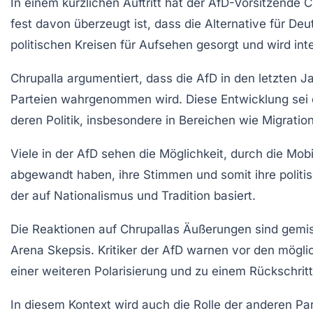
In einem kürzlichen Auftritt hat der AfD-Vorsitzende
C
fest davon überzeugt ist, dass die
Alternative für De
politischen Kreisen für Aufsehen gesorgt und wird inte
Chrupalla argumentiert, dass die AfD in den letzten
Parteien wahrgenommen wird. Diese Entwicklung sei ei
deren Politik, insbesondere in Bereichen wie
Migratio
Viele in der
AfD
sehen die Möglichkeit, durch die Mobi
abgewandt haben, ihre Stimmen und somit ihre politisc
der auf
Nationalismus
und
Tradition
basiert.
Die Reaktionen auf Chrupallas Äußerungen sind gemisc
Arena Skepsis. Kritiker der AfD warnen vor den mögli
einer weiteren
Polarisierung
und zu einem Rückschritt
In diesem Kontext wird auch die Rolle der anderen P