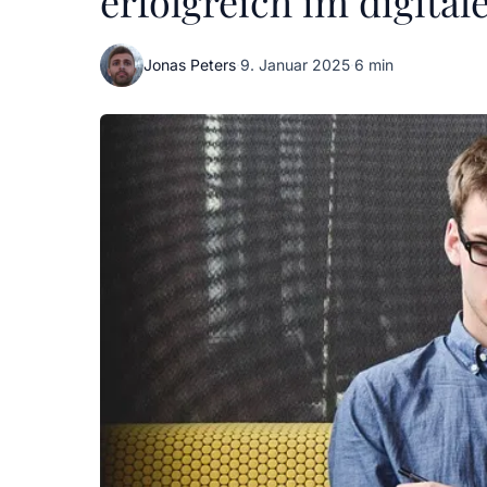
erfolgreich im digitale
Jonas Peters
·
9. Januar 2025
·
6 min