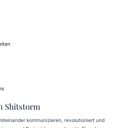
eiten
ms
n Shitstorm
 miteinander kommunizieren, revolutioniert und