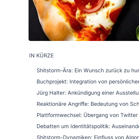
IN KÜRZE
Shitstorm-Ära
: Ein Wunsch zurück zu hu
Buchprojekt
: Integration von persönliche
Jürg Halter
: Ankündigung einer Ausstell
Reaktionäre Angriffe
: Bedeutung von Sch
Plattformwechsel
: Übergang von Twitter
Debatten um Identitätspolitik
: Auseinand
Shitstorm-Dynamiken
: Einfluss von Algo