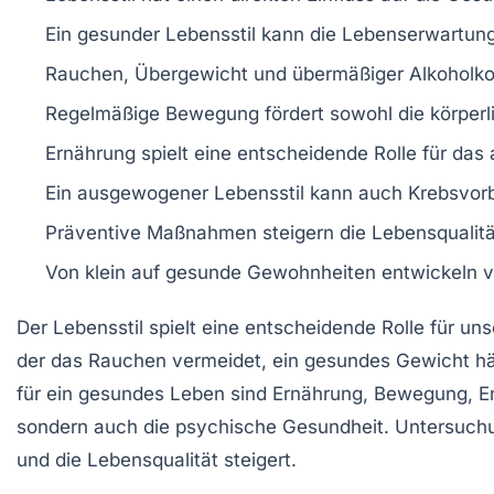
Ein
gesunder Lebensstil
kann die
Lebenserwartun
Rauchen, Übergewicht und übermäßiger
Alkoholk
Regelmäßige
Bewegung
fördert sowohl die
körperl
Ernährung
spielt eine entscheidende Rolle für das
Ein
ausgewogener Lebensstil
kann auch
Krebsvor
Präventive Maßnahmen steigern die
Lebensqualitä
Von klein auf gesunde Gewohnheiten entwickeln v
Der
Lebensstil
spielt eine entscheidende Rolle für un
der das
Rauchen
vermeidet, ein gesundes
Gewicht
hä
für ein gesundes Leben sind
Ernährung
,
Bewegung
,
E
sondern auch die
psychische Gesundheit
. Untersuchu
und die Lebensqualität steigert.