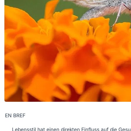
EN BREF
Lebensstil
hat einen direkten Einfluss auf die
Gesu