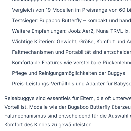
Vergleich von
19 Modellen
im Preisrange von 60 b
Testsieger:
Bugaboo Butterfly
– kompakt und hand
Weitere Empfehlungen:
Joolz Aer2
,
Nuna TRVL lx
Wichtige Kriterien:
Gewicht
,
Größe
,
Komfort
und
A
Faltmechanismen und
Portabilität
sind entscheide
Komfortable Features wie
verstellbare Rückenlehn
Pflege und
Reinigungsmöglichkeiten
der Buggys
Preis-Leistungs-Verhältnis und
Adapter für Babys
Reisebuggys
sind essentiels für Eltern, die oft unterw
Vorteil ist. Modelle wie der
Bugaboo Butterfly
überzeug
Faltmechanismus
sind entscheidend für die Auswahl 
Komfort des Kindes zu gewährleisten.