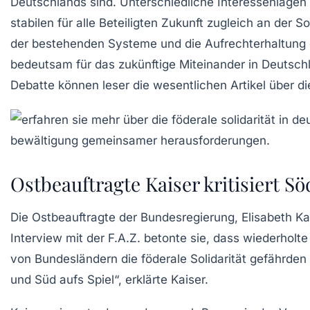
Deutschlands sind. Unterschiedliche Interessenlage
stabilen für alle Beteiligten Zukunft zugleich an der
So
der bestehenden Systeme und die Aufrechterhaltung de
bedeutsam für das zukünftige Miteinander in Deutschla
Debatte können leser die wesentlichen Artikel über d
Ostbeauftragte Kaiser kritisiert Söd
Die
Ostbeauftragte
der Bundesregierung, Elisabeth Ka
Interview mit der
F.A.Z.
betonte sie, dass wiederholt
von Bundesländern die
föderale Solidarität
gefährden 
und
Süd
aufs Spiel“, erklärte Kaiser.