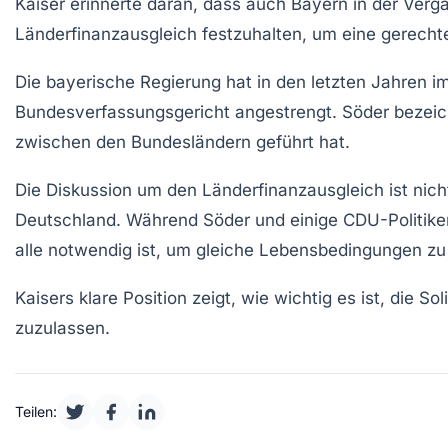
Kaiser erinnerte daran, dass auch
Bayern
in der Verg
Länderfinanzausgleich
festzuhalten, um eine gerechte
Die bayerische Regierung hat in den letzten Jahren
Bundesverfassungsgericht
angestrengt. Söder bezei
zwischen den Bundesländern geführt hat.
Die Diskussion um den
Länderfinanzausgleich
ist nic
Deutschland. Während Söder und einige
CDU
-Politik
alle notwendig ist, um gleiche
Lebensbedingungen
zu 
Kaisers klare Position zeigt, wie wichtig es ist, die
Sol
zuzulassen.
Teilen: