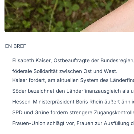
EN BREF
Elisabeth Kaiser
, Ostbeauftragte der Bundesregierun
föderale Solidarität zwischen
Ost
und
West
.
Kaiser fordert, am aktuellen
System des Länderfin
Söder bezeichnet den
Länderfinanzausgleich
als
u
Hessen-Ministerpräsident
Boris Rhein
äußert ähnl
SPD
und
Grüne
fordern strengere
Zugangskontroll
Frauen-Union
schlägt vor, Frauen zur Ausfüllung 