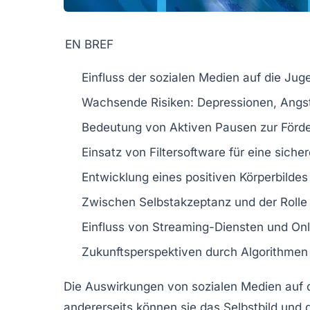
EN BREF
Einfluss der
sozialen Medien
auf die
Juge
Wachsende
Risiken
: Depressionen, Ang
Bedeutung von
Aktiven Pausen
zur Förde
Einsatz von
Filtersoftware
für eine sich
Entwicklung eines positiven
Körperbildes
Zwischen
Selbstakzeptanz
und der Roll
Einfluss von
Streaming-Diensten
und Onl
Zukunftsperspektiven durch
Algorithmen
Die
Auswirkungen von sozialen Medien
auf d
andererseits können sie das
Selbstbild
und 