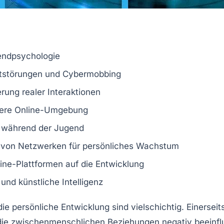
ndpsychologie
ststörungen und
Cybermobbing
rung realer Interaktionen
erere Online-Umgebung
während der Jugend
e von
Netzwerken
für persönliches Wachstum
ine-Plattformen auf die Entwicklung
und
künstliche Intelligenz
ie persönliche Entwicklung sind vielschichtig. Einerseit
die
zwischenmenschlichen Beziehungen
negativ beeinfl