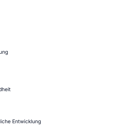
nung
dheit
liche Entwicklung