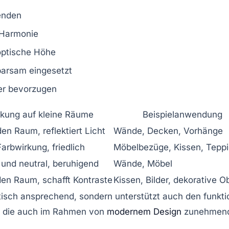
enden
 Harmonie
 optische Höhe
parsam eingesetzt
ter bevorzugen
kung auf kleine Räume
Beispielanwendung
en Raum, reflektiert Licht
Wände, Decken, Vorhänge
arbwirkung, friedlich
Möbelbezüge, Kissen, Tepp
und neutral, beruhigend
Wände, Möbel
den Raum, schafft Kontraste
Kissen, Bilder, dekorative O
isch ansprechend, sondern unterstützt auch den funktio
, die auch im Rahmen von
modernem Design
zunehmend 