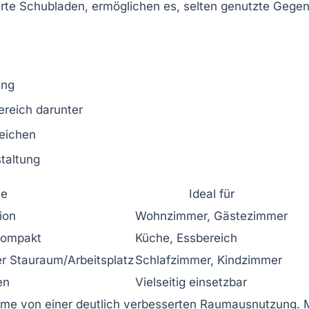
ierte Schubladen, ermöglichen es, selten genutzte Geg
ung
ereich darunter
reichen
taltung
le
Ideal für
ion
Wohnzimmer, Gästezimmer
 kompakt
Küche, Essbereich
r Stauraum/Arbeitsplatz
Schlafzimmer, Kindzimmer
en
Vielseitig einsetzbar
äume von einer deutlich verbesserten Raumausnutzung. 