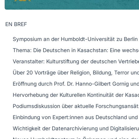
EN BREF
Symposium
an der
Humboldt-Universität zu Berlin
Thema:
Die Deutschen in Kasachstan
: Eine wechs
Veranstalter:
Kulturstiftung
der
deutschen Vertrie
Über 20
Vorträge
über
Religion
,
Bildung
,
Terror
un
Eröffnung durch
Prof. Dr. Hanno-Gilbert Gornig
und
Hervorhebung der
Kulturellen Kontinuität
der
Kasa
Podiumsdiskussion über aktuelle
Forschungsansät
Einbindung von
Expert:innen
aus Deutschland und
Wichtigkeit der
Datenarchivierung
und
Digitalisier