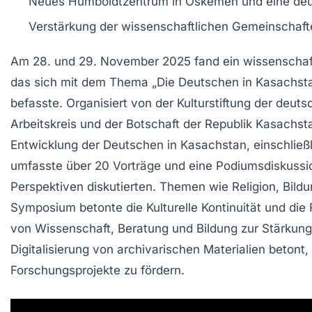
Neues
Humboldtzentrum
in Öskemen und eine
deu
Verstärkung der
wissenschaftlichen Gemeinschaft
Am 28. und 29. November 2025 fand ein wissenscha
das sich mit dem Thema
„Die Deutschen in Kasachst
befasste. Organisiert von der
Kulturstiftung der deut
Arbeitskreis und der Botschaft der Republik Kasachs
Entwicklung der Deutschen in Kasachstan, einschließ
umfasste über 20 Vorträge und eine
Podiumsdiskussi
Perspektiven diskutierten. Themen wie
Religion
,
Bild
Symposium betonte die
Kulturelle Kontinuität
und die 
von
Wissenschaft, Beratung und Bildung
zur Stärkung
Digitalisierung
von archivarischen Materialien betont,
Forschungsprojekte
zu fördern.