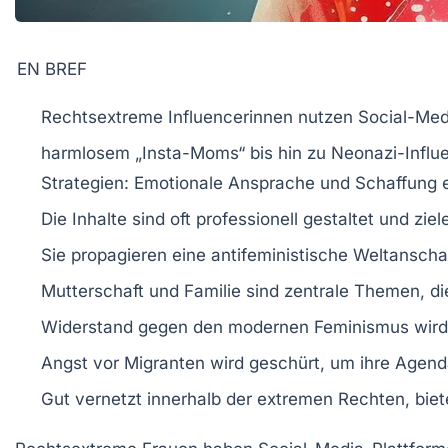
EN BREF
Rechtsextreme Influencerinnen
nutzen
Social-Med
harmlosem „Insta-Moms“ bis hin zu
Neonazi-Influ
Strategien: Emotionale Ansprache und Schaffung 
Die Inhalte sind oft professionell gestaltet und zie
Sie propagieren eine
antifeministische
Weltanschau
Mutterschaft und Familie
sind zentrale Themen, d
Widerstand gegen den
modernen Feminismus
wird
Angst vor
Migranten
wird geschürt, um ihre Agend
Gut vernetzt innerhalb der extremen Rechten, biete