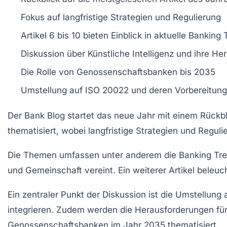
Fokus auf
langfristige Strategien
und
Regulierung
Artikel 6 bis 10 bieten Einblick in aktuelle
Banking 
Diskussion über
Künstliche Intelligenz
und ihre Her
Die Rolle von
Genossenschaftsbanken
bis 2035
Umstellung auf
ISO 20022
und deren Vorbereitung
Der
Bank Blog
startet das neue Jahr mit einem Rückbl
thematisiert, wobei langfristige
Strategien
und
Reguli
Die Themen umfassen unter anderem die
Banking Tr
und
Gemeinschaft
vereint. Ein weiterer Artikel beleuc
Ein zentraler Punkt der Diskussion ist die
Umstellung 
integrieren. Zudem werden die
Herausforderungen
fü
Genossenschaftsbanken
im Jahr 2035 thematisiert.