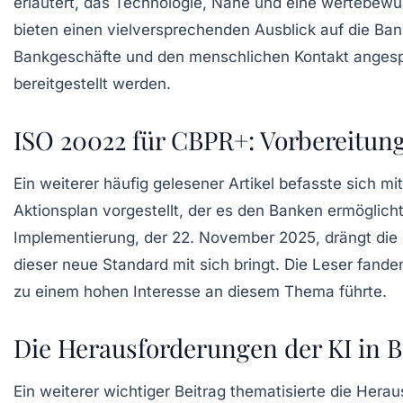
erläutert, das Technologie, Nähe und eine wertebewu
bieten einen vielversprechenden Ausblick auf die Ba
Bankgeschäfte und den menschlichen Kontakt angesp
bereitgestellt werden.
ISO 20022 für CBPR+: Vorbereitun
Ein weiterer häufig gelesener Artikel befasste sich mi
Aktionsplan
vorgestellt, der es den Banken ermöglich
Implementierung, der 22. November 2025, drängt die
dieser neue Standard mit sich bringt. Die Leser fan
zu einem hohen Interesse an diesem Thema führte.
Die Herausforderungen der KI in 
Ein weiterer wichtiger Beitrag thematisierte die
Herau