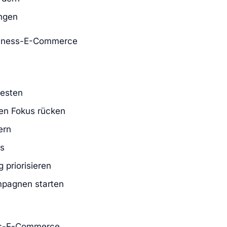
ngen
ellness-E-Commerce
testen
den Fokus rücken
ern
is
 priorisieren
ampagnen starten
ss-E-Commerce