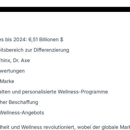
es
bis 2024: 6,51 Billionen $
tsbereich
zur Differenzierung
hinx
,
Dr. Axe
wertungen
 Marke
alten
und
personalisierte Wellness-Programme
cher Beschaffung
 Wellness-Angebots
heit
und
Wellness
revolutioniert, wobei der globale Ma