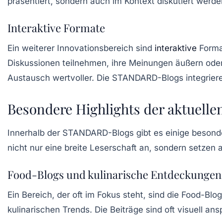
präsentiert, sondern auch im Kontext diskutiert werde
Interaktive Formate
Ein weiterer Innovationsbereich sind
interaktive
Format
Diskussionen teilnehmen, ihre Meinungen äußern oder 
Austausch wertvoller. Die
STANDARD-Blogs
integrier
Besondere Highlights der aktuel
Innerhalb der
STANDARD-Blogs
gibt es einige besonde
nicht nur eine breite Leserschaft an, sondern setze
Food-Blogs und kulinarische Entdeckungen
Ein Bereich, der oft im Fokus steht, sind die Food-Bl
kulinarischen Trends. Die Beiträge sind oft visuell a