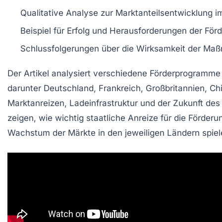
Qualitative Analyse zur
Marktanteilsentwicklung
im
Beispiel für
Erfolg
und
Herausforderungen
der
För
Schlussfolgerungen über die
Wirksamkeit
der Maß
Der Artikel analysiert verschiedene
Förderprogramme
darunter
Deutschland
,
Frankreich
,
Großbritannien
,
Ch
Marktanreizen
,
Ladeinfrastruktur
und der
Zukunft des
zeigen, wie wichtig staatliche Anreize für die Förder
Wachstum der Märkte in den jeweiligen Ländern spiel