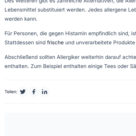
Des Weiteren gibt es zahlreiche
Alternativen
, die All
Lebensmittel substituiert werden. Jedes allergene Le
werden kann.
Für Personen, die gegen
Histamin
empfindlich sind, i
Stattdessen sind
frische
und unverarbeitete Produkte
Abschließend sollten Allergiker weiterhin darauf acht
enthalten. Zum Beispiel enthalten einige Tees oder S
Teilen: