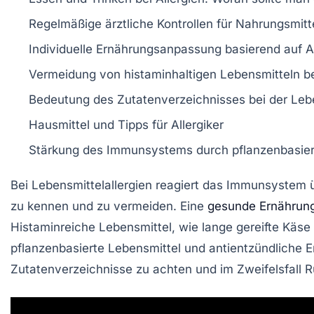
Regelmäßige ärztliche Kontrollen für
Nahrungsmitte
Individuelle
Ernährungsanpassung
basierend auf
A
Vermeidung von
histaminhaltigen Lebensmitteln
b
Bedeutung des
Zutatenverzeichnisses
bei der
Leb
Hausmittel
und Tipps für
Allergiker
Stärkung des
Immunsystems
durch
pflanzenbasie
Bei
Lebensmittelallergien
reagiert das
Immunsystem
ü
zu kennen und zu vermeiden. Eine
gesunde Ernährun
Histaminreiche Lebensmittel
, wie lange gereifte Käs
pflanzenbasierte Lebensmittel
und
antientzündliche 
Zutatenverzeichnisse
zu achten und im Zweifelsfall R