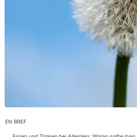
EN BREF
Essen und Trinken
bei
Allergien
: Woran sollte man