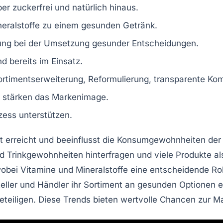
ber
zuckerfrei
und
natürlich
hinaus.
eralstoffe
zu einem gesunden Getränk.
ung
bei der Umsetzung gesunder Entscheidungen.
d bereits im Einsatz.
ortimentserweiterung
,
Reformulierung
,
transparente Ko
stärken das Markenimage.
ess unterstützen.
 erreicht und beeinflusst die
Konsumgewohnheiten
der 
d Trinkgewohnheiten
hinterfragen und viele Produkte a
wobei
Vitamine
und
Mineralstoffe
eine entscheidende Rol
eller
und
Händler
ihr Sortiment an gesunden Optionen e
beteiligen. Diese Trends bieten wertvolle Chancen zur
Ma