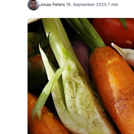
Jonas Peters
·
19. September 2025
·
7 min