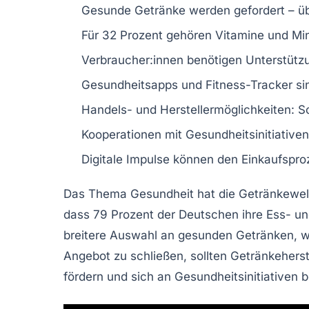
Gesunde Getränke
werden gefordert – ü
Für
32 Prozent
gehören
Vitamine
und
Min
Verbraucher:innen benötigen
Unterstütz
Gesundheitsapps und
Fitness-Tracker
sin
Handels- und Herstellermöglichkeiten:
S
Kooperationen mit
Gesundheitsinitiativen
Digitale
Impulse
können den Einkaufsproz
Das Thema
Gesundheit
hat die Getränkewelt
dass
79 Prozent
der Deutschen ihre
Ess- un
breitere Auswahl an
gesunden Getränken
, 
Angebot zu schließen, sollten
Getränkeherst
fördern und sich an Gesundheitsinitiativen 