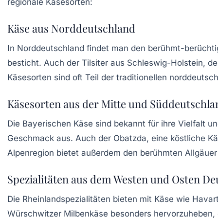
regionale Käsesorten:
Käse aus Norddeutschland
In Norddeutschland findet man den berühmt-berücht
besticht. Auch der
Tilsiter
aus Schleswig-Holstein, d
Käsesorten sind oft Teil der traditionellen norddeuts
Käsesorten aus der Mitte und Süddeutschla
Die
Bayerischen Käse
sind bekannt für ihre Vielfalt u
Geschmack aus. Auch der
Obatzda
, eine köstliche 
Alpenregion
bietet außerdem den berühmten
Allgäue
Spezialitäten aus dem Westen und Osten De
Die
Rheinlandspezialitäten
bieten mit Käse wie
Havart
Würschwitzer Milbenkäse
besonders hervorzuheben, der