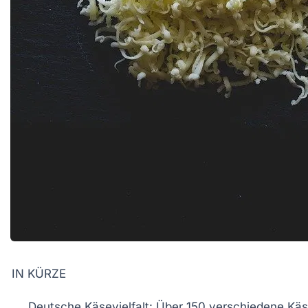
IN KÜRZE
Deutsche Käsevielfalt
: Über
150 verschiedene Käs