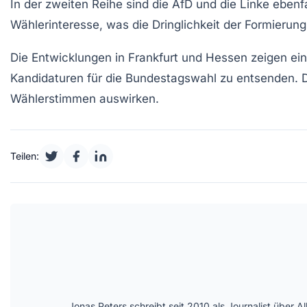
In der
zweiten Reihe
sind die
AfD
und die
Linke
ebenfa
Wählerinteresse, was die Dringlichkeit der Formierung
Die Entwicklungen in Frankfurt und Hessen zeigen eine
Kandidaturen für die Bundestagswahl zu entsenden. 
Wählerstimmen auswirken.
Teilen:
Jonas Peters schreibt seit 2010 als Journalist über