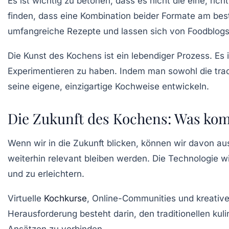
Es ist wichtig zu betonen, dass es nicht die eine, ri
finden, dass eine Kombination beider Formate am bes
umfangreiche Rezepte und lassen sich von
Foodblog
Die Kunst des Kochens ist ein
lebendiger Prozess
. Es
Experimentieren zu haben. Indem man sowohl die tradi
seine eigene, einzigartige Kochweise entwickeln.
Die Zukunft des Kochens: Was kom
Wenn wir in die Zukunft blicken, können wir davon a
weiterhin relevant bleiben werden. Die
Technologie
wi
und zu erleichtern.
Virtuelle
Kochkurse
, Online-Communities und kreativ
Herausforderung besteht darin, den traditionellen k