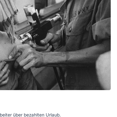
beiter über
bezahlten Urlaub
.