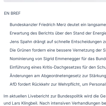
EN BREF
Bundeskanzler
Friedrich
Merz
deutet ein langsam
Erwartung des Berichts über den Stand der
Energ
Jens Spahn
drängt auf schnelle Entscheidungen 
Die Grünen fordern eine bessere Vernetzung der
S
Nominierung von
Sigrid Emmenegger
für das
Bund
Einführung eines
Kritis-Dachgesetzes
für den Schu
Änderungen am
Abgeordnetengesetz
zur Stärkun
AfD
fordert Rückkehr zur
Wehrpflicht
, um Persona
Im aktuellen
Livebericht zur Bundespolitik
wird die
Ge
und
Lars Klingbeil
. Nach intensiven Verhandlungen bet