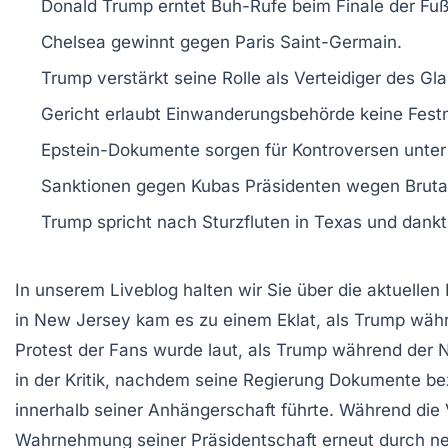
Donald Trump
erntet
Buh-Rufe
beim Finale der
Fuß
Chelsea
gewinnt gegen
Paris Saint-Germain
.
Trump verstärkt seine Rolle als
Verteidiger des Gl
Gericht erlaubt
Einwanderungsbehörde
keine Fest
Epstein-Dokumente
sorgen für Kontroversen unte
Sanktionen
gegen Kubas Präsidenten wegen
Bruta
Trump spricht nach
Sturzfluten
in Texas und dank
In unserem Liveblog halten wir Sie über die aktuellen
in New Jersey kam es zu einem Eklat, als Trump wä
Protest der Fans wurde laut, als Trump während der
N
in der Kritik, nachdem seine Regierung
Dokumente
bez
innerhalb seiner Anhängerschaft führte. Während die
Wahrnehmung seiner Präsidentschaft erneut durch
ne