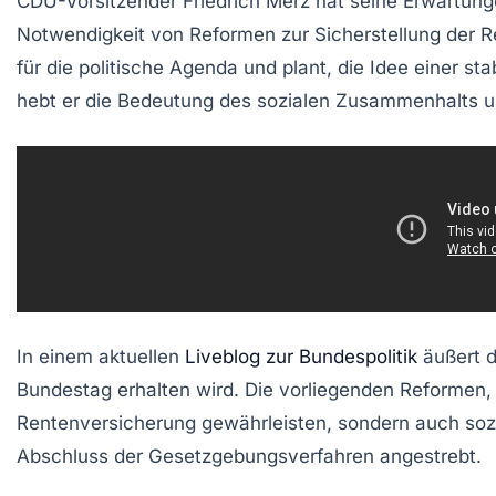
CDU-Vorsitzender
Friedrich Merz
hat seine Erwartung
Notwendigkeit von Reformen zur Sicherstellung der R
für die politische Agenda und plant, die Idee einer s
hebt er die Bedeutung des sozialen Zusammenhalts un
In einem aktuellen
Liveblog zur Bundespolitik
äußert d
Bundestag erhalten wird. Die vorliegenden Reformen, di
Rentenversicherung gewährleisten, sondern auch sozia
Abschluss der Gesetzgebungsverfahren angestrebt.