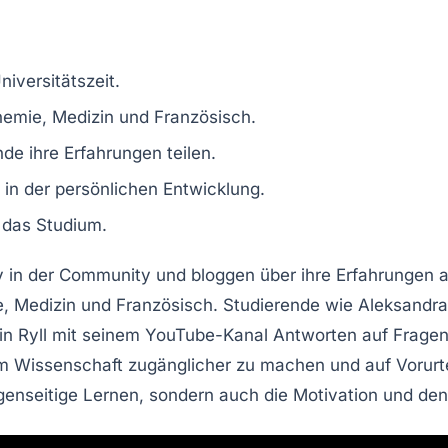
niversitätszeit
.
hemie
,
Medizin
und
Französisch
.
nde
ihre Erfahrungen teilen.
in der persönlichen Entwicklung.
 das Studium.
 in der
Community
und bloggen über ihre
Erfahrungen
a
e
,
Medizin
und
Französisch
. Studierende wie Aleksandra 
tin Ryll mit seinem YouTube-Kanal Antworten auf Frage
um
Wissenschaft
zugänglicher zu machen und auf
Vorurt
genseitige Lernen
, sondern auch die
Motivation
und de