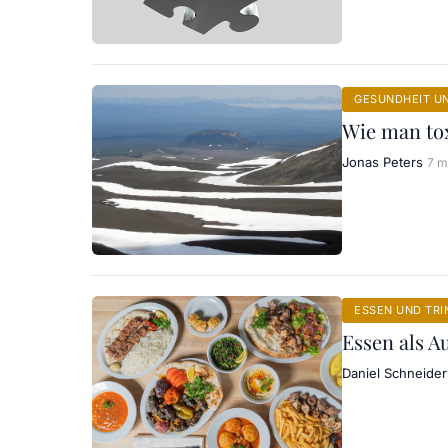
GESUNDHEIT U
Wie man tox
Jonas Peters
7 m
ESSEN UND TRI
Essen als A
Daniel Schneider