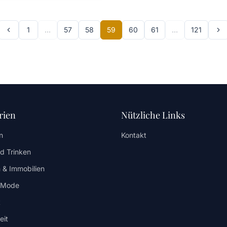
1
…
57
58
59
60
61
…
121
rien
Nützliche Links
n
Kontakt
d Trinken
 & Immobilien
/ Mode
t
eit