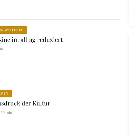
ND WELLNESS
ine im alltag reduziert
in
NKEN
usdruck der Kultur
10 min