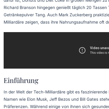
dafür ist,
Donuts
und
Diet Coke
in großen Mengen zu k
Richard Branson
hingegen genießt täglich
20 Tassen 
Getränkepulver
Tang
. Auch
Mark Zuckerberg
praktizi
Milliardäre zeigen, dass ihre Nahrungsaufnahme oft d
Einführung
In der Welt der Tech-Milliardäre gibt es faszinierende
Namen wie
Elon Musk
,
Jeff Bezos
und
Bill Gates
stehe
Präferenzen. Während einige von ihnen sich gesunder