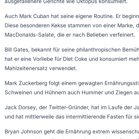
ausgefallenere Gerichte wie
Oktopus
konsumiert.
Auch
Mark Cuban
hat seine eigene Routine. Er begin
Diese besonderen Kekse stammen von einer Marke, die 
MacDonalds-Salate
, die er nach Belieben verfeinert.
Bill Gates
, bekannt für seine philanthropischen Bemüh
hat er eine Vorliebe für
Diet Coke
und konsumiert mehr
Mahlzeitenersatz verwendet.
Mark Zuckerberg
folgt einem gewagten Ernährungsstil
Schweinen
und
Hühnern
auch
Hummer
und
Ziegen
au
Jack Dorsey
, der Twitter-Gründer, hat im Laufe der 
und hat mittlerweile das
intermittierende Fasten
für s
Bryan Johnson
geht die Ernährung extrem wissenschaf