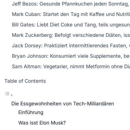
Jeff Bezos
: Gesunde
Pfannkuchen
jeden Sonntag,
Mark Cuban
: Startet den Tag mit
Kaffee
und
Nutri
Bill Gates
: Liebt
Diet Coke
und
Tang
, teils ungesu
Mark Zuckerberg
: Befolgt verschiedene
Diäten
, is
Jack Dorsey
: Praktiziert
intermittierendes Fasten
,
Bryan Johnson
: Konsumiert viele
Supplemente
, b
Sam Altman
: Vegetarier, nimmt
Metformin
ohne Di
Table of Contents
Die Essgewohnheiten von Tech-Milliardären
Einführung
Was isst Elon Musk?