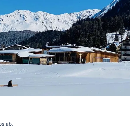
os
ab.