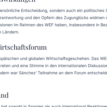
ersönliche Entscheidung, sondern auch ein politisches S
n Verantwortung und den Opfern des Zugunglücks widmen
ssionen im Rahmen des WEF haben, insbesondere in Bezu
n Ländern.
irtschaftsforum
ropäischen und globalen Wirtschaftsgeschehen. Das WEF 
treten und eine Stimme in den internationalen Diskussio
dern war Sánchez‘ Teilnahme an dem Forum entscheide
and
at sowohl in Spanien als auch international Reaktionen