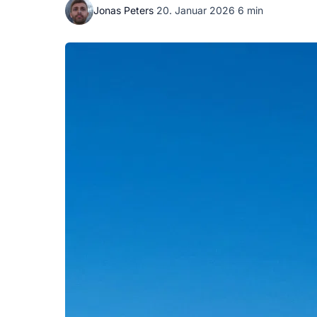
Jonas Peters
·
20. Januar 2026
·
6 min