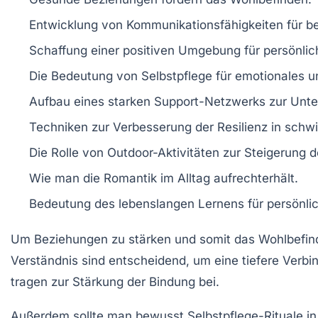
Entwicklung von
Kommunikationsfähigkeiten
für be
Schaffung einer
positiven Umgebung
für persönli
Die Bedeutung von
Selbstpflege
für emotionales u
Aufbau eines
starken Support-Netzwerks
zur Unte
Techniken zur Verbesserung der
Resilienz
in schwi
Die Rolle von
Outdoor-Aktivitäten
zur Steigerung d
Wie man die
Romantik
im Alltag aufrechterhält.
Bedeutung des
lebenslangen Lernens
für persönli
Um
Beziehungen zu stärken
und somit das
Wohlbefin
Verständnis sind entscheidend, um eine tiefere Ve
tragen zur Stärkung der Bindung bei.
Außerdem sollte man bewusst
Selbstpflege-Rituale
in