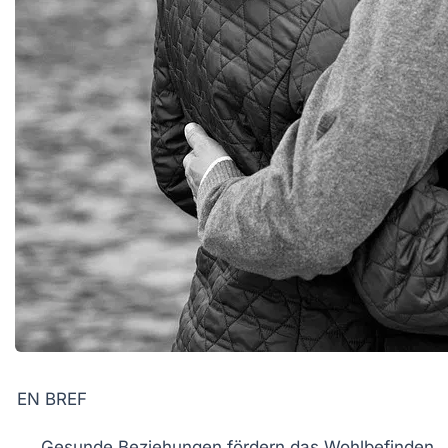
EN BREF
Gesunde Beziehungen
fördern das
Wohlbefinden
.