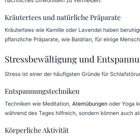
nächtliches Unwohlsein zu vermeiden.
Kräutertees und natürliche Präparate
Kräutertees wie
Kamille
oder
Lavendel
haben beruhige
pflanzliche Präparate
, wie Baldrian, für einige Mensc
Stressbewältigung und Entspannu
Stress ist einer der häufigsten Gründe für Schlafstöru
Entspannungstechniken
Techniken wie
Meditation
,
Atemübungen
oder
Yoga
k
während des Tages hilfreich, sondern können auch al
Körperliche Aktivität