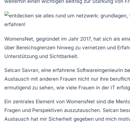
weiterhin einen wichtigen Beitrag zur Stärkung von Fr
WomensNet, gegründet im Jahr 2017, hat sich als ei
über
Bereichsgrenzen hinweg
zu vernetzen und Erfah
Unterstützung
und
Sichtbarkeit
.
Selcan Savran, eine erfahrene Softwareingenieurin be
Austausch
mit anderen Frauen nicht nur ihre beruflic
ermutigend zu sehen, wie viele Frauen in der IT erfolg
Ein zentrales Element von WomensNet sind die
Mento
Fragen
und Perspektiven auszutauschen. Selcan beschr
Austausch hat mir Sicherheit gegeben und mich motiv