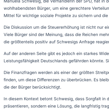
Manuela Schwesig
, die Verhandlerin der SPD, hat in
wohlhabendsten Bürger
, um eine gerechtere Verteilu
Mittel für wichtige soziale Projekte zu sichern und di
Die Diskussion um die
Steuererhöhung
ist nicht nur 
Viele Bürger sind der Meinung, dass die Reichen mehr z
die größtenteils
positiv
auf Schwesigs Anfrage reagier
Auf der anderen Seite gibt es jedoch ein starkes
Wide
Leistungsfähigkeit Deutschlands gefährden könnte. Si
Die
Finanzfragen
werden als einer der größten Strei
finden, um diese Differenzen zu überbrücken. Es bleib
die der Bürger berücksichtigt.
In diesem Kontext betont Schwesig, dass
Sorgfalt
in 
präsentieren, sondern eine Lösung, die langfristig trag