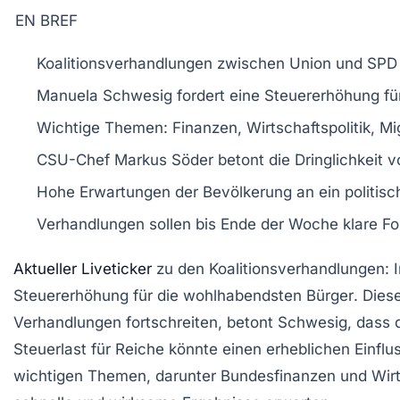
EN BREF
Koalitionsverhandlungen
zwischen Union und SPD 
Manuela Schwesig
fordert eine
Steuererhöhung
fü
Wichtige Themen:
Finanzen
,
Wirtschaftspolitik
,
Mi
CSU-Chef
Markus Söder
betont die Dringlichkeit 
Hohe Erwartungen der Bevölkerung an ein
politis
Verhandlungen sollen bis Ende der Woche klare For
Aktueller Liveticker
zu den Koalitionsverhandlungen
:
Steuererhöhung für die wohlhabendsten Bürger
. Dies
Verhandlungen fortschreiten, betont Schwesig, dass 
Steuerlast für Reiche könnte einen erheblichen Einfl
wichtigen Themen, darunter
Bundesfinanzen
und
Wirt