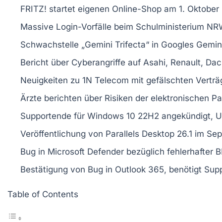
FRITZ!
startet eigenen
Online-Shop
am 1. Oktober
Massive
Login-Vorfälle
beim Schulministerium NR
Schwachstelle „
Gemini Trifecta
“ in Googles
Gemini
Bericht über
Cyberangriffe
auf Asahi, Renault, Dac
Neuigkeiten zu
1N Telecom
mit gefälschten Vertr
Ärzte berichten über
Risiken
der elektronischen Pa
Supportende für
Windows 10 22H2
angekündigt, U
Veröffentlichung von
Parallels Desktop 26.1
im Sep
Bug in
Microsoft Defender
bezüglich fehlerhafter
B
Bestätigung von Bug in
Outlook 365
, benötigt Sup
Table of Contents