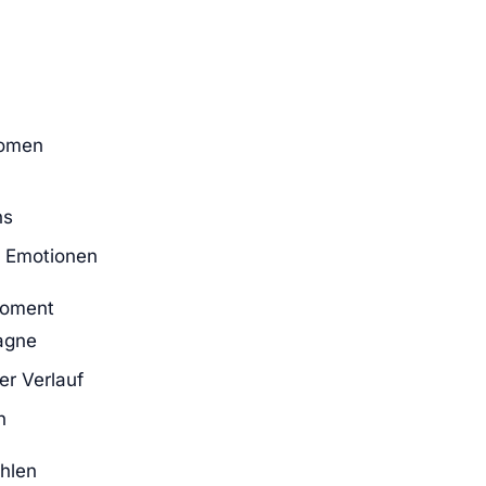
nomen
ns
d Emotionen
Moment
agne
er Verlauf
n
hlen