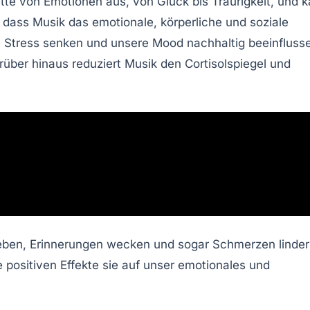
lette von
Emotionen
aus, von
Glück
bis
Traurigkeit
, und 
, dass Musik das
emotionale
,
körperliche
und
soziale
n
Stress
senken und unsere
Mood
nachhaltig beeinfluss
rüber hinaus reduziert Musik den
Cortisolspiegel
und
heben, Erinnerungen wecken und sogar Schmerzen linder
 positiven Effekte sie auf unser emotionales und