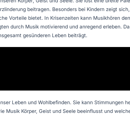
unseren
Körper
,
Geist
und
Seele
. Sie löst eine breite Pa
zlinderung
beitragen. Besonders bei
Kindern
zeigt sich
sche
Vorteile bietet. In Krisenzeiten kann Musikhören de
agten durch Musik
motivierend
und
anregend
erleben. Da
insgesamt gesünderen
Leben
beiträgt.
uf unser Leben und Wohlbefinden. Sie kann Stimmungen 
ie Musik Körper, Geist und Seele beeinflusst und welche