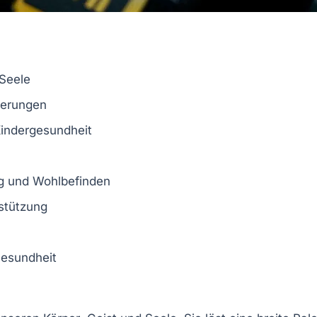
 Seele
nerungen
indergesundheit
g
und
Wohlbefinden
stützung
esundheit