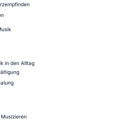
erzempfinden
on
Musik
k in den Alltag
ältigung
malung
 Musizieren