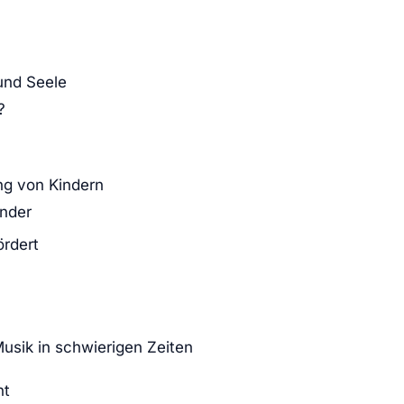
 und Seele
?
ng von Kindern
inder
ördert
usik in schwierigen Zeiten
nt