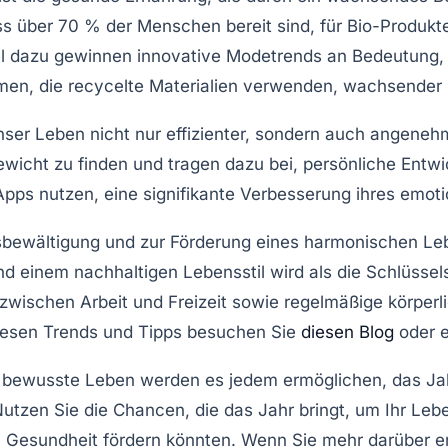
ass über 70 % der Menschen bereit sind, für
Bio-Produkt
lel dazu gewinnen
innovative Modetrends
an Bedeutung, 
hmen, die
recycelte Materialien
verwenden, wachsender B
unser Leben nicht nur effizienter, sondern auch angene
ewicht zu finden und tragen dazu bei, persönliche Entw
pps nutzen, eine signifikante Verbesserung ihres emoti
sbewältigung
und zur Förderung eines
harmonischen Leb
nd einem
nachhaltigen Lebensstil
wird als die Schlüssels
zwischen Arbeit und Freizeit sowie regelmäßige körperli
diesen Trends und Tipps besuchen Sie
diesen Blog
oder e
s bewusste Leben werden es jedem ermöglichen, das Ja
tzen Sie die Chancen, die das Jahr bringt, um Ihr Leb
h
Gesundheit
fördern könnten. Wenn Sie mehr darüber e