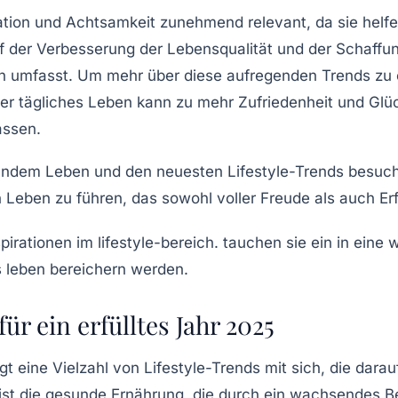
tion
und
Achtsamkeit
zunehmend relevant, da sie helf
uf der Verbesserung der
Lebensqualität
und der Schaffun
den umfasst. Um mehr über diese aufregenden Trends zu
er tägliches Leben kann zu mehr
Zufriedenheit
und
Glü
assen.
undem Leben
und den neuesten
Lifestyle-Trends
besuch
 Leben zu führen, das sowohl voller
Freude
als auch
Er
ür ein erfülltes Jahr 2025
ngt eine Vielzahl von
Lifestyle-Trends
mit sich, die dara
ist die
gesunde Ernährung
, die durch ein wachsendes B