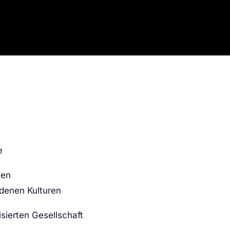
e
len
edenen Kulturen
isierten Gesellschaft